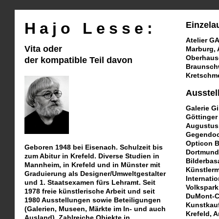
Hajo Lesse:
Einzela
Atelier G
Vita oder
Marburg, 
Oberhause
der kompatible Teil davon
Braunschw
Kretschme
Ausstel
Galerie Gi
Göttinger
Augustusb
Gegendoc
Opticon B
Geboren 1948 bei Eisenach. Schulzeit bis
Dortmund
zum Abitur in Krefeld. Diverse Studien in
Bilderbas
Mannheim, in Krefeld und in Münster mit
Künstlerm
Graduierung als Designer/Umweltgestalter
Internati
und 1. Staatsexamen fürs Lehramt. Seit
Volkspark
1978 freie künstlerische Arbeit und seit
DuMont-C
1980 Ausstellungen sowie Beteiligungen
Kunstkauf
(Galerien, Museen, Märkte im In- und auch
Krefeld, 
Ausland). Zahlreiche Objekte in